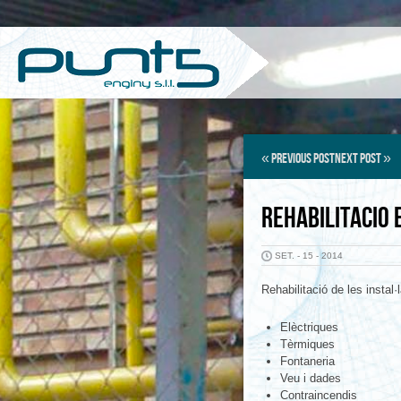
«
Previous Post
Next Post
»
REHABILITACIO 
SET. - 15 - 2014
Rehabilitació de les instal·
E
lèctriques
Tèrmiques
Fontaneria
Veu i dades
C
ontraincendis