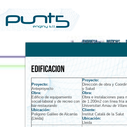
Empresa
»
Noticias
EDIFICACION
Proyecto:
Proyecto:
Dirección de obra y Coordi
Anteproyecto
y Salud
Obra:
Obra:
Edificio de equipamiento
Obra e instalaciones para 
social-laboral y de recreo con
de 1.200m2 con línea fría 
bar-restaurando
Universitari Arnau de Vilan
Ubicación:
Cliente:
Poligono Galileo de Alcarràs
Institut Català de la Salut
(Lleida)
Ubicación:
Lleida